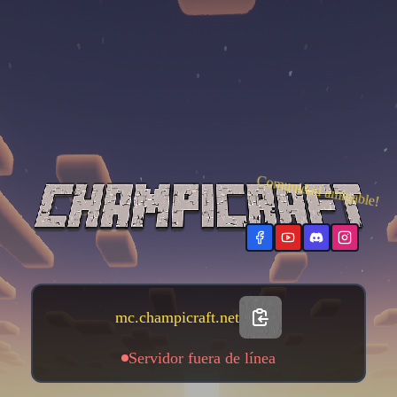
>
Comunidad amigable!
mc.champicraft.net
Servidor fuera de línea